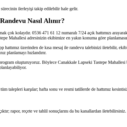
ecinin ilerleyişi takip edilebilir hale gelir.
 Randevu Nasıl Alınır?
lmak çok kolaydır. 0536 471 61 12 numaralı 7/24 açık hattımızı araya
 Tastepe Mahallesi adresinizin ekibimize en yakın konuma göre planlaması
App hattımız üzerinden de kısa mesaj ile randevu talebinizi iletebilir, e
nız planlamayı hızlandırır.
lık program oluşturuyoruz. Böylece Canakkale Lapseki Tastepe Mahallesi
lanlayabiliyor.
 talepleri karşılar; hafta sonu ve resmi tatillerde de hattımız kesintisi
tır; rapor, reçete ve tahlil sonuçlarını da bu kanallardan iletebilirsiniz.