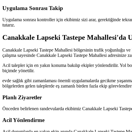
Uygulama Sonrası Takip
Uygulama sonrası kontroller için ekibimiz sizi arar, gerektiğinde tekr
tutarız.
Canakkale Lapseki Tastepe Mahallesi'da U
Canakkale Lapseki Tastepe Mahallesi bölgesinin trafik yoğunluğu ve k
çalışma sayesinde Canakkale Lapseki Tastepe Mahallesi adresinize zam
Acil talepler için en yakın konuma bakılıp ekipler yönlendirilir. Yol 
biçimde yönetilir.
evde sağlık gibi zamanlaması önemli uygulamalarda gecikme yaşanmam
bölgelerden gelen taleplerde eş zamanlı birden fazla ekip görevlendire
Planlı Ziyaretler
Önceden belirlenen randevularda ekibimiz Canakkale Lapseki Tastepe M
Acil Yönlendirme
Acil durumlarda en yakın ekip anında Canakkale Lapseki Tastepe Mahall