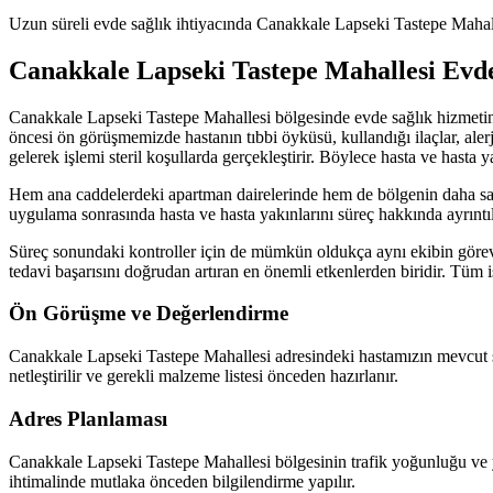
Uzun süreli evde sağlık ihtiyacında Canakkale Lapseki Tastepe Mahalles
Canakkale Lapseki Tastepe Mahallesi Evde
Canakkale Lapseki Tastepe Mahallesi bölgesinde evde sağlık hizmeti
öncesi ön görüşmemizde hastanın tıbbi öyküsü, kullandığı ilaçlar, ale
gelerek işlemi steril koşullarda gerçekleştirir. Böylece hasta ve hast
Hem ana caddelerdeki apartman dairelerinde hem de bölgenin daha saki
uygulama sonrasında hasta ve hasta yakınlarını süreç hakkında ayrıntılı b
Süreç sonundaki kontroller için de mümkün oldukça aynı ekibin görevle
tedavi başarısını doğrudan artıran en önemli etkenlerden biridir. Tüm 
Ön Görüşme ve Değerlendirme
Canakkale Lapseki Tastepe Mahallesi adresindeki hastamızın mevcut sağ
netleştirilir ve gerekli malzeme listesi önceden hazırlanır.
Adres Planlaması
Canakkale Lapseki Tastepe Mahallesi bölgesinin trafik yoğunluğu ve y
ihtimalinde mutlaka önceden bilgilendirme yapılır.