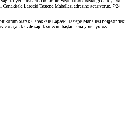
lık uygulamalarından biridir. Yaşlı, kronik hastalığı olan ya da
ni Canakkale Lapseki Tastepe Mahallesi adresine getiriyoruz. 7/24
 bir kurum olarak Canakkale Lapseki Tastepe Mahallesi bölgesindeki
iyle ulaşarak evde sağlık sürecini baştan sona yönetiyoruz.