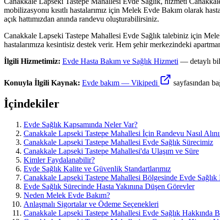
Canakkale Lapseki Tastepe Mahallesi Evde Sağlık, hizmeti Canakkale L
mobilizasyonu kısıtlı hastalarımız için Melek Evde Bakım olarak hasta
açık hattımızdan anında randevu oluşturabilirsiniz.
Canakkale Lapseki Tastepe Mahallesi Evde Sağlık talebiniz için Mele
hastalarımıza kesintisiz destek verir. Hem şehir merkezindeki apartman
İlgili Hizmetimiz:
Evde Hasta Bakım ve Sağlık Hizmeti
— detaylı bil
Konuyla İlgili Kaynak:
Evde bakım
— Vikipedi
sayfasından bağ
İçindekiler
Evde Sağlık Kapsamında Neler Var?
Canakkale Lapseki Tastepe Mahallesi İçin Randevu Nasıl Alını
Canakkale Lapseki Tastepe Mahallesi Evde Sağlık Sürecimiz
Canakkale Lapseki Tastepe Mahallesi'da Ulaşım ve Süre
Kimler Faydalanabilir?
Evde Sağlık Kalite ve Güvenlik Standartlarımız
Canakkale Lapseki Tastepe Mahallesi Bölgesinde Evde Sağlık H
Evde Sağlık Sürecinde Hasta Yakınına Düşen Görevler
Neden Melek Evde Bakım?
Anlaşmalı Sigortalar ve Ödeme Seçenekleri
Canakkale Lapseki Tastepe Mahallesi Evde Sağlık Hakkında B