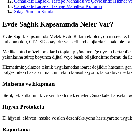
Canakkale Lapseki Tastepe Mahallesi ve Çevresinde Hizmet Ve
Canakkale Lapseki Tastepe Mahallesi Konumu
Sıkça Sorulan Sorular
Evde Sağlık Kapsamında Neler Var?
Evde Sağlık kapsamında Melek Evde Bakım ekipleri; ön muayene, hazır
kullanımlıktır, CE/TSE onaylıdır ve steril ambalajlarda Canakkale Lap
Medikal atıklar özel torbalarda toplanıp yönetmeliğe uygun bertaraf e
yakınlarına süreç boyunca dijital veya basılı bilgilendirme formu da ile
Hizmetimiz yalnızca teknik uygulamadan ibaret değildir; hastanın gene
bölgesindeki hastalarımız için hekim konsültasyonu, laboratuvar tetkiki 
Malzeme ve Ekipman
Steril, tek kullanımlık ve sertifikalı malzemeler Canakkale Lapseki Tas
Hijyen Protokolü
El hijyeni, eldiven, maske ve alan dezenfeksiyonu her ziyarette uygulanı
Raporlama