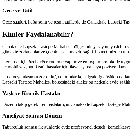
Gece ve Tatil
Gece saatleri, hafta sonu ve resmi tatillerde de Canakkale Lapseki Ta
Kimler Faydalanabilir?
Canakkale Lapseki Tastepe Mahallesi bölgesinde yaşayan; yaşlı bireyle
gitmekte zorlananlar ve çocuk hastalar evde sağlık hizmetimizden rahat
Her hasta için özel değerlendirme yapılır ve en uygun protokolle uygula
ve mobilizasyonu kısıtlı hastalar için ilave taşıma veya pozisyonlama d
Hastaneye ulaşımın zor olduğu durumlarda, bağışıklığı düşük hastala
Lapseki Tastepe Mahallesi bölgesindeki aileler bu nedenle evde sağlı
Yaşlı ve Kronik Hastalar
Düzenli takip gerektiren hastalar için Canakkale Lapseki Tastepe Maha
Ameliyat Sonrası Dönem
Taburculuk sonrası ilk günlerde evde profesyonel destek, komplikasyon 