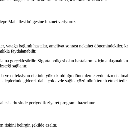
stepe Mahallesi bölgesine hizmet veriyoruz.
r, yatağa bağımlı hastalar, ameliyat sonrası nekahet dönemindekiler, kr
lıkla faydalanabilir.
ma gerçekleştirilir. Sigorta poliçesi olan hastalarımız için anlaşmalı k
esteği sağlanır.
rda ve enfeksiyon riskinin yüksek olduğu dönemlerde evde hizmet almak 
k taleplerinde giderek daha çok evde sağlık çözümünü tercih etmektedir.
llesi adresinde periyodik ziyaret programı hazırlanır.
riskini belirgin şekilde azaltır.