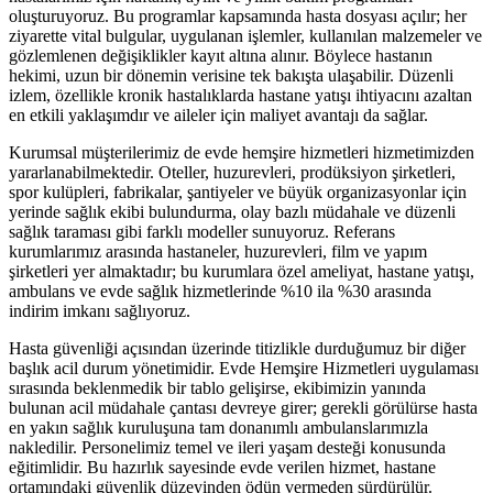
oluşturuyoruz. Bu programlar kapsamında hasta dosyası açılır; her
ziyarette vital bulgular, uygulanan işlemler, kullanılan malzemeler ve
gözlemlenen değişiklikler kayıt altına alınır. Böylece hastanın
hekimi, uzun bir dönemin verisine tek bakışta ulaşabilir. Düzenli
izlem, özellikle kronik hastalıklarda hastane yatışı ihtiyacını azaltan
en etkili yaklaşımdır ve aileler için maliyet avantajı da sağlar.
Kurumsal müşterilerimiz de evde hemşire hizmetleri hizmetimizden
yararlanabilmektedir. Oteller, huzurevleri, prodüksiyon şirketleri,
spor kulüpleri, fabrikalar, şantiyeler ve büyük organizasyonlar için
yerinde sağlık ekibi bulundurma, olay bazlı müdahale ve düzenli
sağlık taraması gibi farklı modeller sunuyoruz. Referans
kurumlarımız arasında hastaneler, huzurevleri, film ve yapım
şirketleri yer almaktadır; bu kurumlara özel ameliyat, hastane yatışı,
ambulans ve evde sağlık hizmetlerinde %10 ila %30 arasında
indirim imkanı sağlıyoruz.
Hasta güvenliği açısından üzerinde titizlikle durduğumuz bir diğer
başlık acil durum yönetimidir. Evde Hemşire Hizmetleri uygulaması
sırasında beklenmedik bir tablo gelişirse, ekibimizin yanında
bulunan acil müdahale çantası devreye girer; gerekli görülürse hasta
en yakın sağlık kuruluşuna tam donanımlı ambulanslarımızla
nakledilir. Personelimiz temel ve ileri yaşam desteği konusunda
eğitimlidir. Bu hazırlık sayesinde evde verilen hizmet, hastane
ortamındaki güvenlik düzeyinden ödün vermeden sürdürülür.