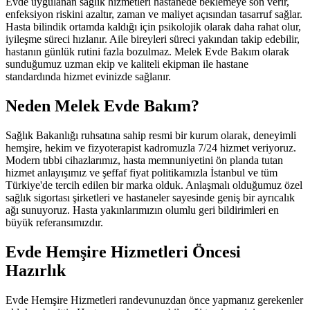
Evde uygulanan sağlık hizmetleri hastanede beklemeye son verir,
enfeksiyon riskini azaltır, zaman ve maliyet açısından tasarruf sağlar.
Hasta bilindik ortamda kaldığı için psikolojik olarak daha rahat olur,
iyileşme süreci hızlanır. Aile bireyleri süreci yakından takip edebilir,
hastanın günlük rutini fazla bozulmaz. Melek Evde Bakım olarak
sunduğumuz uzman ekip ve kaliteli ekipman ile hastane
standardında hizmet evinizde sağlanır.
Neden Melek Evde Bakım?
Sağlık Bakanlığı ruhsatına sahip resmi bir kurum olarak, deneyimli
hemşire, hekim ve fizyoterapist kadromuzla 7/24 hizmet veriyoruz.
Modern tıbbi cihazlarımız, hasta memnuniyetini ön planda tutan
hizmet anlayışımız ve şeffaf fiyat politikamızla İstanbul ve tüm
Türkiye'de tercih edilen bir marka olduk. Anlaşmalı olduğumuz özel
sağlık sigortası şirketleri ve hastaneler sayesinde geniş bir ayrıcalık
ağı sunuyoruz. Hasta yakınlarımızın olumlu geri bildirimleri en
büyük referansımızdır.
Evde Hemşire Hizmetleri Öncesi
Hazırlık
Evde Hemşire Hizmetleri randevunuzdan önce yapmanız gerekenler