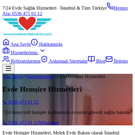
7/24 Evde Sağlık Hizmetleri · İstanbul & Tüm Türkiye
Hemen
Ara:
0536 471 61 12
Ana Sayfa
Hakkımızda
Hizmetlerimiz
Referanslarımız
Anlaşmalı Sigortalar
Blog
İletişim
Ana Sayfa
/
Hizmetlerimiz
/
Evde Hemşire Hizmetleri
Evde Hemşire Hizmetleri
📞
0536 471 61 12
7/24 deneyimli hemşire kadromuzla evinizde güvenli sağlık bakımı.
📞
0536 471 61 12
WhatsApp
Evde Hemşire Hizmetleri, Melek Evde Bakım olarak İstanbul