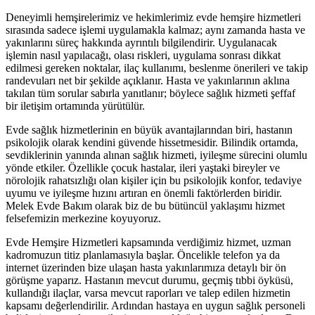
Deneyimli hemşirelerimiz ve hekimlerimiz evde hemşire hizmetleri
sırasında sadece işlemi uygulamakla kalmaz; aynı zamanda hasta ve
yakınlarını süreç hakkında ayrıntılı bilgilendirir. Uygulanacak
işlemin nasıl yapılacağı, olası riskleri, uygulama sonrası dikkat
edilmesi gereken noktalar, ilaç kullanımı, beslenme önerileri ve takip
randevuları net bir şekilde açıklanır. Hasta ve yakınlarının aklına
takılan tüm sorular sabırla yanıtlanır; böylece sağlık hizmeti şeffaf
bir iletişim ortamında yürütülür.
Evde sağlık hizmetlerinin en büyük avantajlarından biri, hastanın
psikolojik olarak kendini güvende hissetmesidir. Bilindik ortamda,
sevdiklerinin yanında alınan sağlık hizmeti, iyileşme sürecini olumlu
yönde etkiler. Özellikle çocuk hastalar, ileri yaştaki bireyler ve
nörolojik rahatsızlığı olan kişiler için bu psikolojik konfor, tedaviye
uyumu ve iyileşme hızını artıran en önemli faktörlerden biridir.
Melek Evde Bakım olarak biz de bu bütüncül yaklaşımı hizmet
felsefemizin merkezine koyuyoruz.
Evde Hemşire Hizmetleri kapsamında verdiğimiz hizmet, uzman
kadromuzun titiz planlamasıyla başlar. Öncelikle telefon ya da
internet üzerinden bize ulaşan hasta yakınlarımıza detaylı bir ön
görüşme yaparız. Hastanın mevcut durumu, geçmiş tıbbi öyküsü,
kullandığı ilaçlar, varsa mevcut raporları ve talep edilen hizmetin
kapsamı değerlendirilir. Ardından hastaya en uygun sağlık personeli