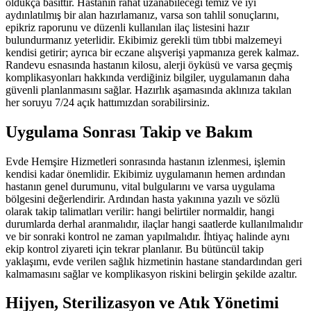
oldukça basittir. Hastanın rahat uzanabileceği temiz ve iyi
aydınlatılmış bir alan hazırlamanız, varsa son tahlil sonuçlarını,
epikriz raporunu ve düzenli kullanılan ilaç listesini hazır
bulundurmanız yeterlidir. Ekibimiz gerekli tüm tıbbi malzemeyi
kendisi getirir; ayrıca bir eczane alışverişi yapmanıza gerek kalmaz.
Randevu esnasında hastanın kilosu, alerji öyküsü ve varsa geçmiş
komplikasyonları hakkında verdiğiniz bilgiler, uygulamanın daha
güvenli planlanmasını sağlar. Hazırlık aşamasında aklınıza takılan
her soruyu 7/24 açık hattımızdan sorabilirsiniz.
Uygulama Sonrası Takip ve Bakım
Evde Hemşire Hizmetleri sonrasında hastanın izlenmesi, işlemin
kendisi kadar önemlidir. Ekibimiz uygulamanın hemen ardından
hastanın genel durumunu, vital bulgularını ve varsa uygulama
bölgesini değerlendirir. Ardından hasta yakınına yazılı ve sözlü
olarak takip talimatları verilir: hangi belirtiler normaldir, hangi
durumlarda derhal aranmalıdır, ilaçlar hangi saatlerde kullanılmalıdır
ve bir sonraki kontrol ne zaman yapılmalıdır. İhtiyaç halinde aynı
ekip kontrol ziyareti için tekrar planlanır. Bu bütüncül takip
yaklaşımı, evde verilen sağlık hizmetinin hastane standardından geri
kalmamasını sağlar ve komplikasyon riskini belirgin şekilde azaltır.
Hijyen, Sterilizasyon ve Atık Yönetimi