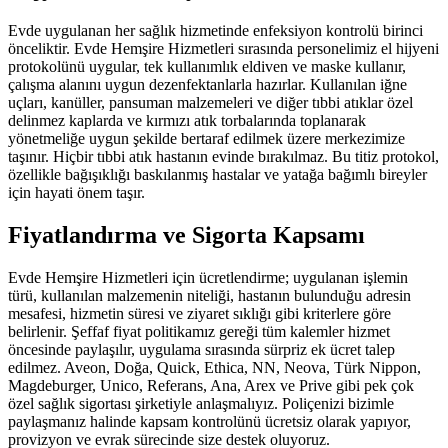
Evde uygulanan her sağlık hizmetinde enfeksiyon kontrolü birinci
önceliktir. Evde Hemşire Hizmetleri sırasında personelimiz el hijyeni
protokolünü uygular, tek kullanımlık eldiven ve maske kullanır,
çalışma alanını uygun dezenfektanlarla hazırlar. Kullanılan iğne
uçları, kanüller, pansuman malzemeleri ve diğer tıbbi atıklar özel
delinmez kaplarda ve kırmızı atık torbalarında toplanarak
yönetmeliğe uygun şekilde bertaraf edilmek üzere merkezimize
taşınır. Hiçbir tıbbi atık hastanın evinde bırakılmaz. Bu titiz protokol,
özellikle bağışıklığı baskılanmış hastalar ve yatağa bağımlı bireyler
için hayati önem taşır.
Fiyatlandırma ve Sigorta Kapsamı
Evde Hemşire Hizmetleri için ücretlendirme; uygulanan işlemin
türü, kullanılan malzemenin niteliği, hastanın bulunduğu adresin
mesafesi, hizmetin süresi ve ziyaret sıklığı gibi kriterlere göre
belirlenir. Şeffaf fiyat politikamız gereği tüm kalemler hizmet
öncesinde paylaşılır, uygulama sırasında sürpriz ek ücret talep
edilmez. Aveon, Doğa, Quick, Ethica, NN, Neova, Türk Nippon,
Magdeburger, Unico, Referans, Ana, Arex ve Prive gibi pek çok
özel sağlık sigortası şirketiyle anlaşmalıyız. Poliçenizi bizimle
paylaşmanız halinde kapsam kontrolünü ücretsiz olarak yapıyor,
provizyon ve evrak sürecinde size destek oluyoruz.