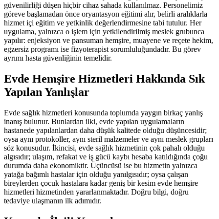
güvenilirliği düşen hiçbir cihaz sahada kullanılmaz. Personelimiz
göreve başlamadan önce oryantasyon eğitimi alır, belirli aralıklarla
hizmet içi eğitim ve yetkinlik değerlendirmesine tabi tutulur. Her
uygulama, yalnızca o işlem için yetkilendirilmiş meslek grubunca
yapılır: enjeksiyon ve pansuman hemşire, muayene ve reçete hekim,
egzersiz programı ise fizyoterapist sorumluluğundadır. Bu görev
ayrımı hasta güvenliğinin temelidir.
Evde Hemşire Hizmetleri Hakkında Sık
Yapılan Yanlışlar
Evde sağlık hizmetleri konusunda toplumda yaygın birkaç yanlış
inanış bulunur. Bunlardan ilki, evde yapılan uygulamaların
hastanede yapılanlardan daha düşük kalitede olduğu düşüncesidir;
oysa aynı protokoller, aynı steril malzemeler ve aynı meslek grupları
söz konusudur. İkincisi, evde sağlık hizmetinin çok pahalı olduğu
algısıdır; ulaşım, refakat ve iş gücü kaybı hesaba katıldığında çoğu
durumda daha ekonomiktir. Üçüncüsü ise bu hizmetin yalnızca
yatağa bağımlı hastalar için olduğu yanılgısıdır; oysa çalışan
bireylerden çocuk hastalara kadar geniş bir kesim evde hemşire
hizmetleri hizmetinden yararlanmaktadır. Doğru bilgi, doğru
tedaviye ulaşmanın ilk adımıdır.