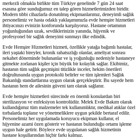
merkezli olmakla birlikte tüm Türkiye genelinde 7 gün 24 saat
esasına göre sunduğumuz en talep gören hizmetlerimizden biridir.
Modern tıbbi cihazlarla donatılmış ekipmanlarımız, deneyimli sağlık
personelimiz ve hasta odaklı yaklaşımımızla evde hemşire hizmetleri
ihtiyacınızı evinizin konforunda karşılıyoruz. Hastane ortamının
yoğunluğundan uzak, sevdiklerinizin yanında, hijyenik ve
profesyonel bir sağlık deneyimi sunmayı ilke edindik.
Evde Hemşire Hizmetleri hizmeti, özellikle yatağa bağımlı hastalar,
ileri yaştaki bireyler, kronik rahatsızlığı olanlar, ameliyat sonrası
nekahet döneminde bulunanlar ve iş yoğunluğu nedeniyle hastaneye
gitmekte zorlanan kişiler için büyük bir kolaylık sağlar. Ekibimiz,
hastanın tüm sağlık geçmişini titizlikle inceler, hekim önerileri
doğrultusunda uygun protokolü belirler ve tüm işlemleri Sağlık
Bakanlığı standartlarına uygun olarak gerçekleştirir. Bu sayede hem
hastanın hem de ailesinin güveni tam olarak sağlanır.
Evde hemşire hizmetleri sürecinde en önemli konulardan biri
sterilizasyon ve enfeksiyon kontrolüdür. Melek Evde Bakım olarak
kullandığımız tüm malzemeler tek kullanımlıktır, medikal atıklar özel
torbalarda toplanır ve yönetmeliklere uygun şekilde bertaraf edilir.
Personelimiz her uygulamada koruyucu ekipman kullanır, el
hijyenine azami özen gösterir ve hastanın bulunduğu ortamı işleme
uygun hale getirir. Böylece evde uygulanan sağlık hizmetinin
hastane koşullarından hiçbir farkı kalmaz.