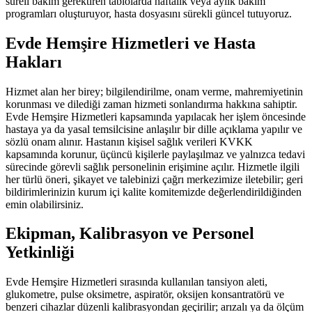
süreli bakım gerektiren tablolarda haftalık veya aylık bakım
programları oluşturuyor, hasta dosyasını sürekli güncel tutuyoruz.
Evde Hemşire Hizmetleri ve Hasta
Hakları
Hizmet alan her birey; bilgilendirilme, onam verme, mahremiyetinin
korunması ve dilediği zaman hizmeti sonlandırma hakkına sahiptir.
Evde Hemşire Hizmetleri kapsamında yapılacak her işlem öncesinde
hastaya ya da yasal temsilcisine anlaşılır bir dille açıklama yapılır ve
sözlü onam alınır. Hastanın kişisel sağlık verileri KVKK
kapsamında korunur, üçüncü kişilerle paylaşılmaz ve yalnızca tedavi
sürecinde görevli sağlık personelinin erişimine açılır. Hizmetle ilgili
her türlü öneri, şikayet ve talebinizi çağrı merkezimize iletebilir; geri
bildirimlerinizin kurum içi kalite komitemizde değerlendirildiğinden
emin olabilirsiniz.
Ekipman, Kalibrasyon ve Personel
Yetkinliği
Evde Hemşire Hizmetleri sırasında kullanılan tansiyon aleti,
glukometre, pulse oksimetre, aspiratör, oksijen konsantratörü ve
benzeri cihazlar düzenli kalibrasyondan geçirilir; arızalı ya da ölçüm