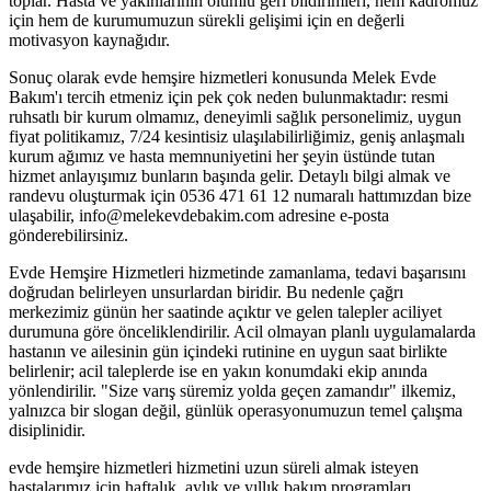
toplar. Hasta ve yakınlarının olumlu geri bildirimleri, hem kadromuz
için hem de kurumumuzun sürekli gelişimi için en değerli
motivasyon kaynağıdır.
Sonuç olarak evde hemşire hizmetleri konusunda Melek Evde
Bakım'ı tercih etmeniz için pek çok neden bulunmaktadır: resmi
ruhsatlı bir kurum olmamız, deneyimli sağlık personelimiz, uygun
fiyat politikamız, 7/24 kesintisiz ulaşılabilirliğimiz, geniş anlaşmalı
kurum ağımız ve hasta memnuniyetini her şeyin üstünde tutan
hizmet anlayışımız bunların başında gelir. Detaylı bilgi almak ve
randevu oluşturmak için 0536 471 61 12 numaralı hattımızdan bize
ulaşabilir, info@melekevdebakim.com adresine e-posta
gönderebilirsiniz.
Evde Hemşire Hizmetleri hizmetinde zamanlama, tedavi başarısını
doğrudan belirleyen unsurlardan biridir. Bu nedenle çağrı
merkezimiz günün her saatinde açıktır ve gelen talepler aciliyet
durumuna göre önceliklendirilir. Acil olmayan planlı uygulamalarda
hastanın ve ailesinin gün içindeki rutinine en uygun saat birlikte
belirlenir; acil taleplerde ise en yakın konumdaki ekip anında
yönlendirilir. "Size varış süremiz yolda geçen zamandır" ilkemiz,
yalnızca bir slogan değil, günlük operasyonumuzun temel çalışma
disiplinidir.
evde hemşire hizmetleri hizmetini uzun süreli almak isteyen
hastalarımız için haftalık, aylık ve yıllık bakım programları