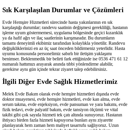
Sık Karşılaşılan Durumlar ve Çözümleri
Evde Hemşire Hizmetleri sürecinde hasta yakınlarının en sık
karşılaştığı durumlar; randevu saatinin değişmesi gerekliliği, hastanın
işleme uyum göstermemesi, uygulama bölgesinde geçici kızarıklık
ya da hafif ağrı ve ilaç saatlerinin karışmasıdır. Bu durumların
tamamı deneyimli ekibimiz tarafından kolaylıkla yönetilir. Randevu
değişikliklerinizi en az üç saat önceden bildirmeniz yeterlidir. Hasta
uyumu konusunda personelimiz sabırlı bir iletişim yaklaşımı
benimser. Beklenmedik bir belirti fark ettiğinizde ise 0536 471 61 12
numaralı hattımızı arayarak anında tıbbi yönlendirme alabilir,
gerekirse aynı gün içinde tekrar ziyaret talep edebilirsiniz.
İlgili Diğer Evde Sağlık Hizmetlerimiz
Melek Evde Bakım olarak evde hemşire hizmetleri dışında evde
doktor muayenesi, evde hemşire hizmetleri, evde kan alma, evde
serum takma, evde enjeksiyon, evde pansuman ve yara bakımı, evde
fizik tedavi, evde palyatif bakım, evde tansiyon ölçümü ve vital
takibi gibi çok sayıda hizmeti tek çatı altında sunuyoruz. Hastanın
ihtiyacı birden fazla hizmeti kapsıyorsa bunları aynı ziyarette
planlayarak hem zaman hem maliyet tasarrufu sağlıyoruz. Uzun