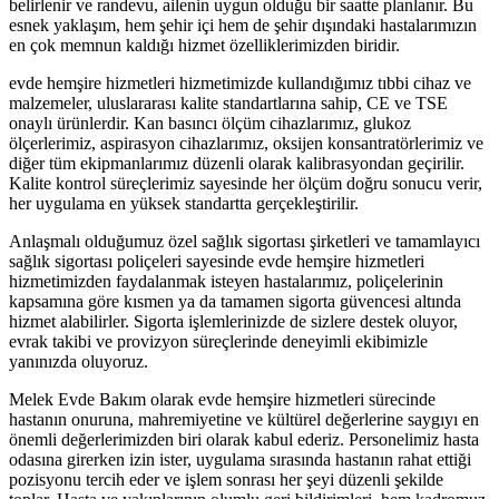
belirlenir ve randevu, ailenin uygun olduğu bir saatte planlanır. Bu
esnek yaklaşım, hem şehir içi hem de şehir dışındaki hastalarımızın
en çok memnun kaldığı hizmet özelliklerimizden biridir.
evde hemşire hizmetleri hizmetimizde kullandığımız tıbbi cihaz ve
malzemeler, uluslararası kalite standartlarına sahip, CE ve TSE
onaylı ürünlerdir. Kan basıncı ölçüm cihazlarımız, glukoz
ölçerlerimiz, aspirasyon cihazlarımız, oksijen konsantratörlerimiz ve
diğer tüm ekipmanlarımız düzenli olarak kalibrasyondan geçirilir.
Kalite kontrol süreçlerimiz sayesinde her ölçüm doğru sonucu verir,
her uygulama en yüksek standartta gerçekleştirilir.
Anlaşmalı olduğumuz özel sağlık sigortası şirketleri ve tamamlayıcı
sağlık sigortası poliçeleri sayesinde evde hemşire hizmetleri
hizmetimizden faydalanmak isteyen hastalarımız, poliçelerinin
kapsamına göre kısmen ya da tamamen sigorta güvencesi altında
hizmet alabilirler. Sigorta işlemlerinizde de sizlere destek oluyor,
evrak takibi ve provizyon süreçlerinde deneyimli ekibimizle
yanınızda oluyoruz.
Melek Evde Bakım olarak evde hemşire hizmetleri sürecinde
hastanın onuruna, mahremiyetine ve kültürel değerlerine saygıyı en
önemli değerlerimizden biri olarak kabul ederiz. Personelimiz hasta
odasına girerken izin ister, uygulama sırasında hastanın rahat ettiği
pozisyonu tercih eder ve işlem sonrası her şeyi düzenli şekilde